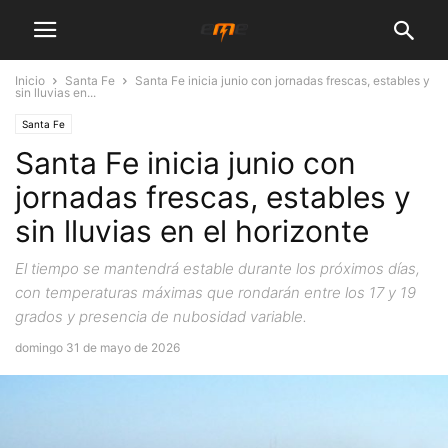
Inicio
Santa Fe
Santa Fe inicia junio con jornadas frescas, estables y
sin lluvias en...
Santa Fe
Santa Fe inicia junio con
jornadas frescas, estables y
sin lluvias en el horizonte
El tiempo se mantendrá estable durante los próximos días,
con temperaturas máximas que rondarán entre los 17 y 19
grados y presencia de nubosidad variable.
domingo 31 de mayo de 2026