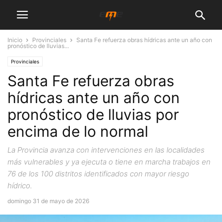
Inicio
Provinciales
Santa Fe refuerza obras hídricas ante un año con
pronóstico de lluvias...
Provinciales
Santa Fe refuerza obras
hídricas ante un año con
pronóstico de lluvias por
encima de lo normal
La Provincia avanza con intervenciones en las localidades
más vulnerables y ya ejecuta o tiene en marcha trabajos en
76 de los 100 distritos identificados con mayor riesgo
hídrico.
domingo 31 de mayo de 2026