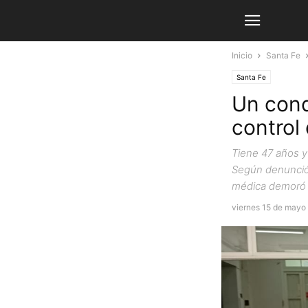
Inicio
Santa Fe
Santa Fe
Un cond
control
Tiene 47 años y
Según denunció 
médica demoró 
viernes 15 de mayo