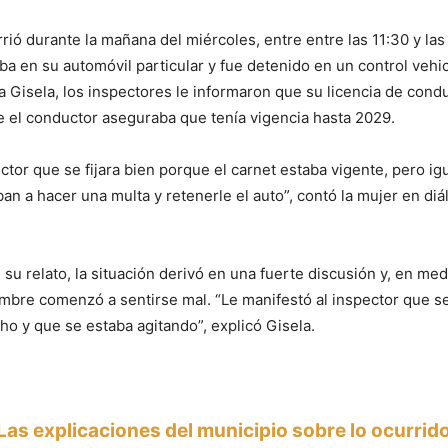
rrió durante la mañana del miércoles, entre entre las 11:30 y las
ba en su automóvil particular y fue detenido en un control vehi
a Gisela, los inspectores le informaron que su licencia de cond
 el conductor aseguraba que tenía vigencia hasta 2029.
ector que se fijara bien porque el carnet estaba vigente, pero i
ban a hacer una multa y retenerle el auto”, contó la mujer en diá
su relato, la situación derivó en una fuerte discusión y, en med
ombre comenzó a sentirse mal. “Le manifestó al inspector que se
ho y que se estaba agitando”, explicó Gisela.
Las explicaciones del municipio sobre lo ocurrid