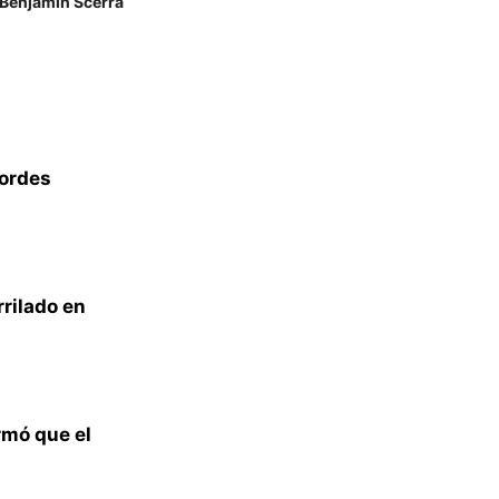
 Benjamín Scerra
bordes
rrilado en
irmó que el