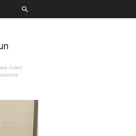
 un
ría Cullen.
istencia