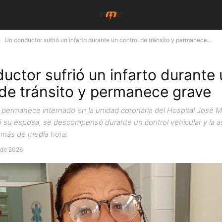
Un conductor sufrió un infarto durante un control de tránsito y permanece...
uctor sufrió un infarto durante
 de tránsito y permanece grave
 permanece internado en la unidad coronaria del Hospital José Ma
su esposa, se descompensó durante un control vehicular y la as
más de media hora.
 de 2026