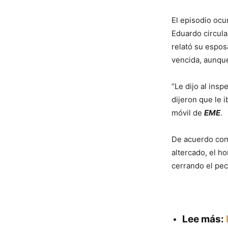
El episodio ocu
Eduardo circula
relató su espos
vencida, aunque
“Le dijo al insp
dijeron que le i
móvil de
EME
.
De acuerdo con 
altercado, el h
cerrando el pec
Lee más: