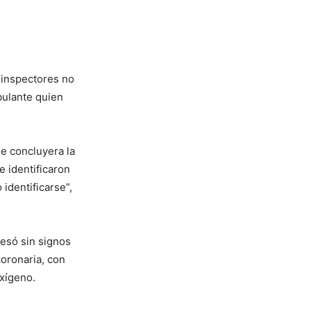
 inspectores no
bulante quien
ue concluyera la
e identificaron
identificarse”,
resó sin signos
oronaria, con
xígeno.