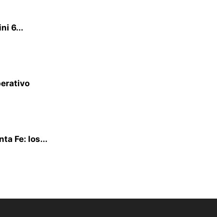
i 6...
perativo
a Fe: los...