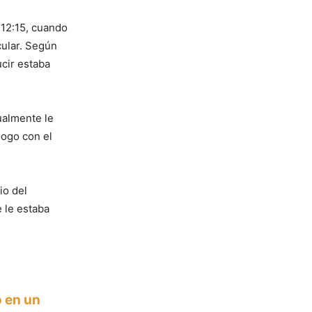
 12:15, cuando
cular. Según
ucir estaba
gualmente le
logo con el
io del
 le estaba
o en un