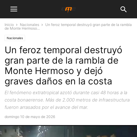
Inicio
Nacionales
Un feroz temporal destruyó gran parte de la rambla
de Monte Hermoso...
Nacionales
Un feroz temporal destruyó
gran parte de la rambla de
Monte Hermoso y dejó
graves daños en la costa
El fenómeno extratropical azotó durante casi 48 horas a la
costa bonaerense. Más de 2.000 metros de infraestructura
fueron arrasados por el avance del mar.
domingo 10 de mayo de 2026