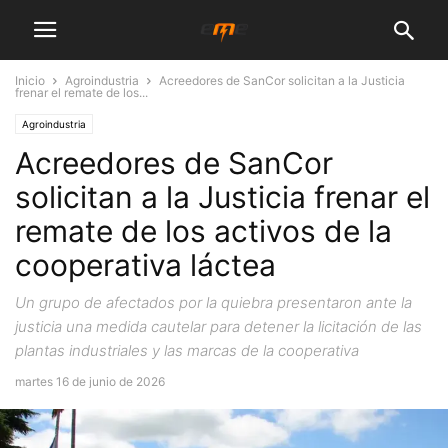
Inicio
Agroindustria
Acreedores de SanCor solicitan a la Justicia
frenar el remate de los...
Agroindustria
Acreedores de SanCor
solicitan a la Justicia frenar el
remate de los activos de la
cooperativa láctea
Un grupo de afectados por la quiebra presentaron ante la
justicia una medida cautelar para detener la licitación de las
plantas industriales y las marcas de la cooperativa
martes 16 de junio de 2026