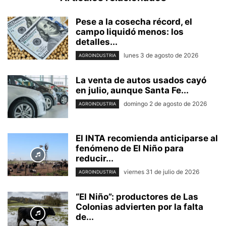
Pese a la cosecha récord, el
campo liquidó menos: los
detalles...
lunes 3 de agosto de 2026
AGROINDUSTRIA
La venta de autos usados cayó
en julio, aunque Santa Fe...
domingo 2 de agosto de 2026
AGROINDUSTRIA
El INTA recomienda anticiparse al
fenómeno de El Niño para
reducir...
viernes 31 de julio de 2026
AGROINDUSTRIA
“El Niño”: productores de Las
Colonias advierten por la falta
de...