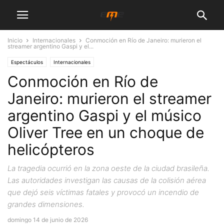
Inicio
Internacionales
Conmoción en Río de Janeiro: murieron el
streamer argentino Gaspi y el...
Espectáculos
Internacionales
Conmoción en Río de
Janeiro: murieron el streamer
argentino Gaspi y el músico
Oliver Tree en un choque de
helicópteros
La tragedia ocurrió en la zona oeste de la ciudad brasileña.
Las autoridades investigan las causas de la colisión aérea
que dejó seis víctimas fatales y provocó un incendio de
grandes dimensiones.
domingo 14 de junio de 2026