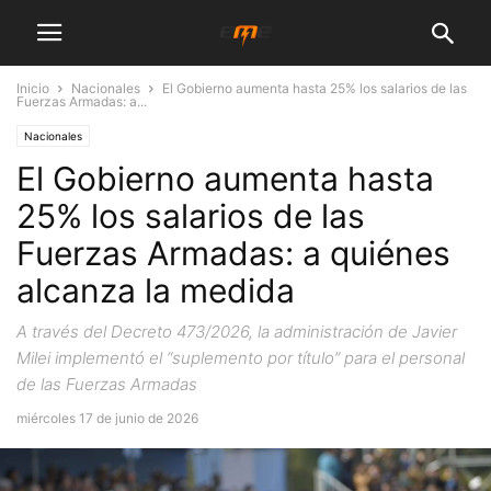
Inicio
Nacionales
El Gobierno aumenta hasta 25% los salarios de las
Fuerzas Armadas: a...
Nacionales
El Gobierno aumenta hasta
25% los salarios de las
Fuerzas Armadas: a quiénes
alcanza la medida
A través del Decreto 473/2026, la administración de Javier
Milei implementó el “suplemento por título” para el personal
de las Fuerzas Armadas
miércoles 17 de junio de 2026