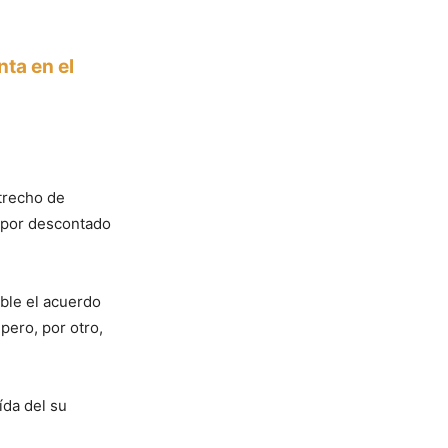
ta en el
strecho de
n por descontado
able el acuerdo
pero, por otro,
ída del su