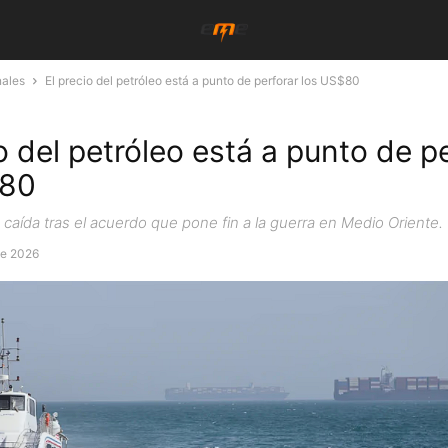
nales
El precio del petróleo está a punto de perforar los US$80
o del petróleo está a punto de p
$80
 caída tras el acuerdo que pone fin a la guerra en Medio Oriente.
de 2026