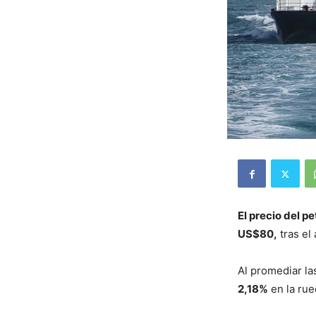
El precio del p
US$80,
tras el
Al promediar l
2,18%
en la rue