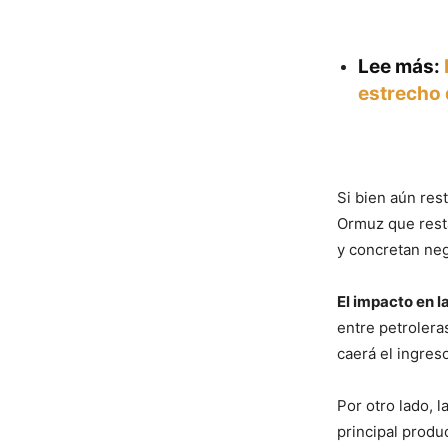
Lee más:
estrecho
Si bien aún rest
Ormuz que resta
y concretan ne
El impacto en l
entre petrolera
caerá el ingres
Por otro lado, 
principal produ