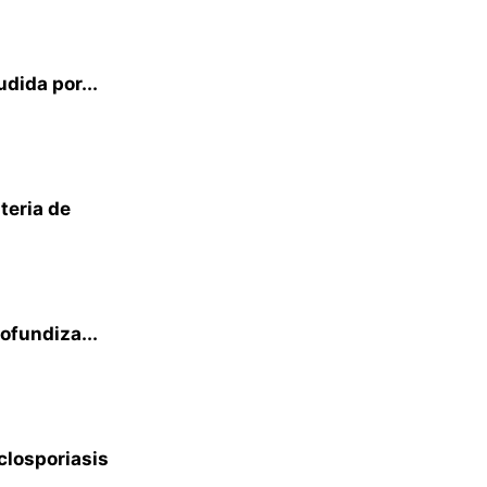
udida por...
teria de
rofundiza...
closporiasis