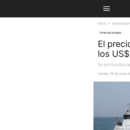
Inicio
Internacio
Internacionales
El preci
los US
Se profundiza la
martes 16 de junio 