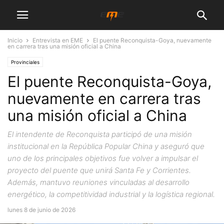
Inicio
Entrevista en EME
El puente Reconquista-Goya, nuevamente
en carrera tras una misión oficial a China
Provinciales
El puente Reconquista-Goya,
nuevamente en carrera tras
una misión oficial a China
El intendente de Reconquista participó de una misión
institucional en la República Popular China y aseguró que
uno de los principales objetivos fue volver a impulsar el
proyecto del puente que unirá Santa Fe y Corrientes.
Además, mantuvo reuniones vinculadas al desarrollo
energético, la competitividad industrial y la logística regional.
lunes 8 de junio de 2026