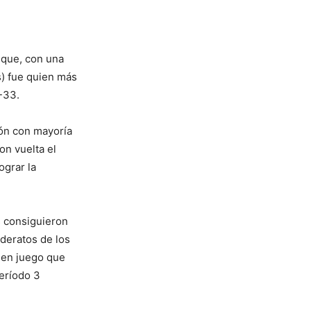
 que, con una
s) fue quien más
2-33.
ión con mayoría
on vuelta el
ograr la
s consiguieron
lideratos de los
uen juego que
eríodo 3