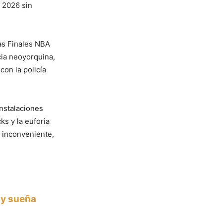
e 2026 sin
las Finales NBA
cia neoyorquina,
con la policía
instalaciones
s y la euforia
e inconveniente,
 y sueña