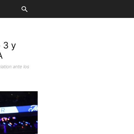
 3 y
A
iation ante los