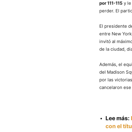
por 111-115
y le
perder. El part
El presidente d
entre New York 
invitó al máximo
de la ciudad, d
Además, el equi
del Madison Squ
por las victori
cancelaron ese 
Lee más:
con el tít