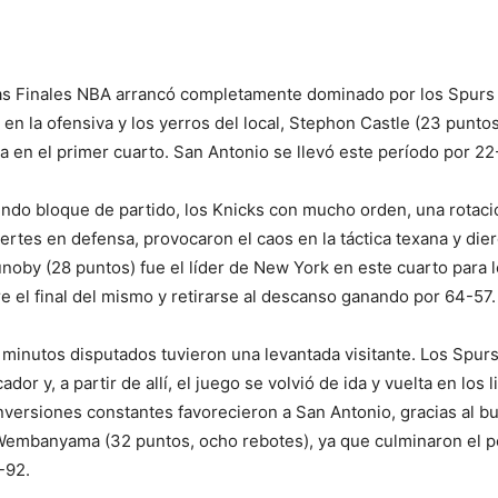
las Finales NBA arrancó completamente dominado por los Spurs
en la ofensiva y los yerros del local, Stephon Castle (23 punto
ita en el primer cuarto. San Antonio se llevó este período por 2
ndo bloque de partido, los Knicks con mucho orden, una rotac
ertes en defensa, provocaron el caos en la táctica texana y dier
noby (28 puntos) fue el líder de New York en este cuarto para l
 el final del mismo y retirarse al descanso ganando por 64-57.
 minutos disputados tuvieron una levantada visitante. Los Spur
dor y, a partir de allí, el juego se volvió de ida y vuelta en los 
nversiones constantes favorecieron a San Antonio, gracias al b
 Wembanyama (32 puntos, ocho rebotes), ya que culminaron el p
-92.