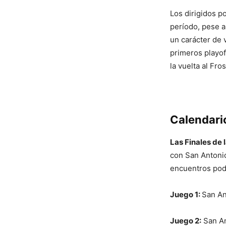
Los dirigidos p
período, pese a
un carácter de 
primeros playof
la vuelta al Fro
Calendario
Las Finales de 
con San Antonio
encuentros pod
Juego 1:
San An
Juego 2:
San An