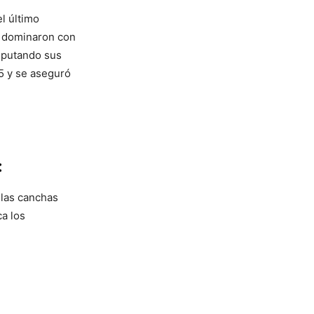
l último
s dominaron con
isputando sus
15 y se aseguró
:
 las canchas
ca los