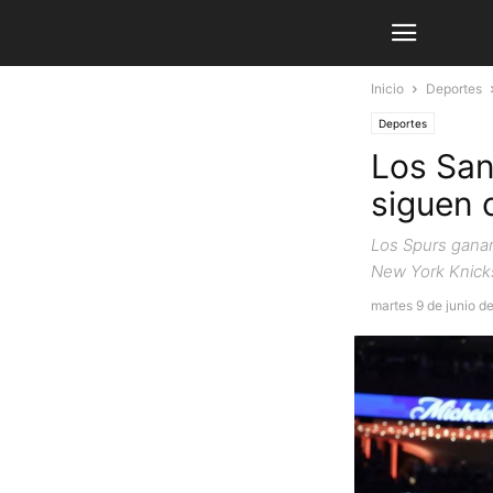
Inicio
Deportes
Deportes
Los San
siguen 
Los Spurs ganaro
New York Knicks
martes 9 de junio d