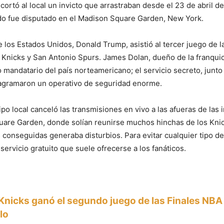
 cortó al local un invicto que arrastraban desde el 23 de abril d
ido fue disputado en el Madison Square Garden, New York.
e los Estados Unidos, Donald Trump, asistió al tercer juego de 
Knicks y San Antonio Spurs. James Dolan, dueño de la franqui
 mandatario del país norteamericano; el servicio secreto, junto 
iagramaron un operativo de seguridad enorme.
po local canceló las transmisiones en vivo a las afueras de las 
are Garden, donde solían reunirse muchos hinchas de los Knick
as conseguidas generaba disturbios. Para evitar cualquier tipo d
servicio gratuito que suele ofrecerse a los fanáticos.
Knicks ganó el segundo juego de las Finales NBA
ulo