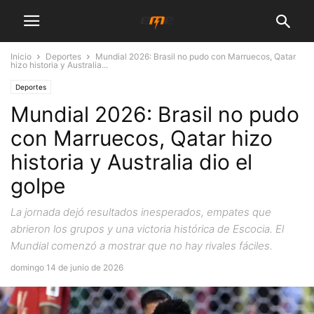
Inicio
Deportes
Mundial 2026: Brasil no pudo con Marruecos, Qatar
hizo historia y Australia...
Deportes
Mundial 2026: Brasil no pudo
con Marruecos, Qatar hizo
historia y Australia dio el
golpe
La jornada dejó resultados inesperados, empates que
abrieron los grupos y una victoria histórica de Escocia. El
Mundial comenzó a mostrar que no hay rivales fáciles.
domingo 14 de junio de 2026