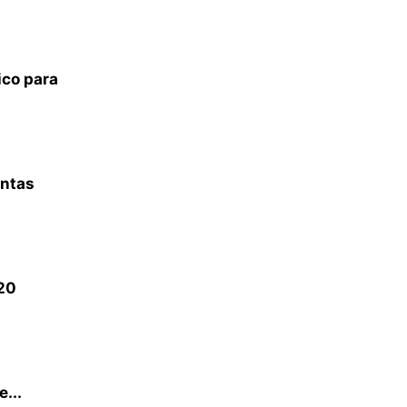
ico para
entas
120
...