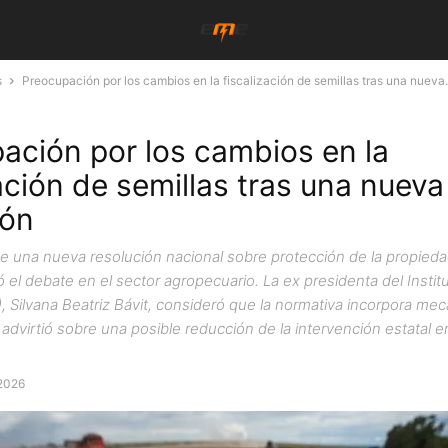
s
Preocupación por los cambios en la fiscalización de semillas tras una nueva.
ación por los cambios en la
ación de semillas tras una nueva
ión
de una nueva resolución nacional sobre protección de la propieda
ió el debate en el sector agropecuario. La ex presidenta del Instit
), Silvana Beatriz Bávit, consideró que la normativa incorpora m
advirtió sobre una posible reducción de la intervención estatal 
 2026