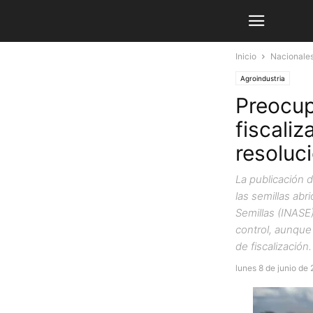
Inicio
Nacionale
Agroindustria
Preocup
fiscaliz
resoluc
La publicación 
las semillas abr
Semillas (INASE
control, aunque 
de fiscalización.
lunes 8 de junio de