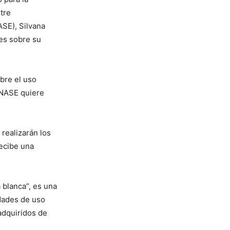
tre
ASE), Silvana
nes sobre su
obre el uso
INASE quiere
realizarán los
recibe una
 blanca”, es una
dades de uso
 adquiridos de