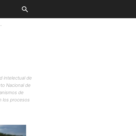
..
d intelectual de
uto Nacional de
ecanismos de
en los procesos