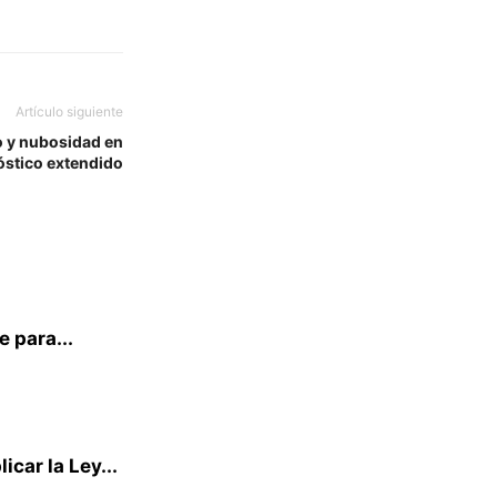
Artículo siguiente
ío y nubosidad en
nóstico extendido
e para...
icar la Ley...