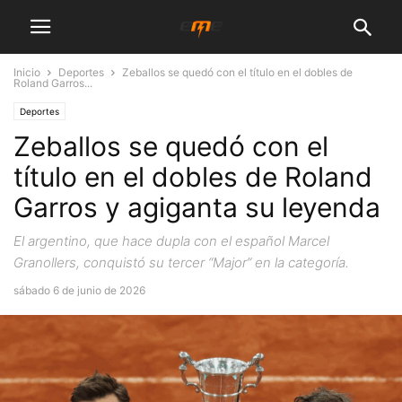
Inicio
Deportes
Zeballos se quedó con el título en el dobles de
Roland Garros...
Deportes
Zeballos se quedó con el
título en el dobles de Roland
Garros y agiganta su leyenda
El argentino, que hace dupla con el español Marcel
Granollers, conquistó su tercer “Major” en la categoría.
sábado 6 de junio de 2026