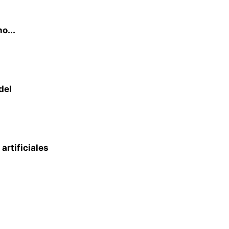
o...
del
artificiales