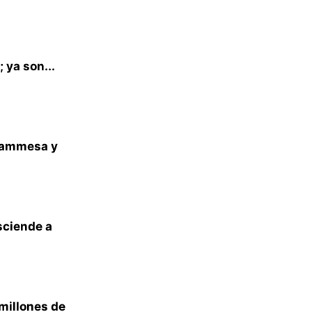
 ya son...
 Cammesa y
sciende a
 millones de