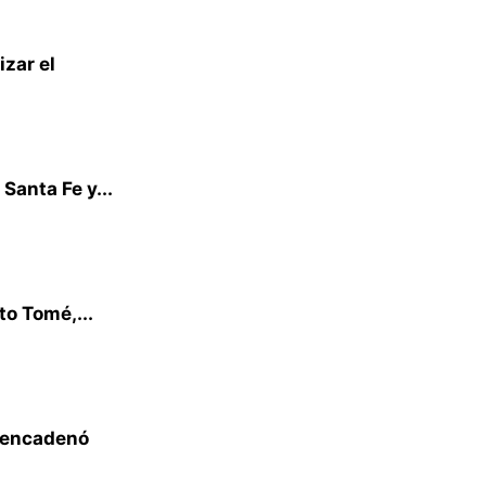
zar el
Santa Fe y...
to Tomé,...
e encadenó