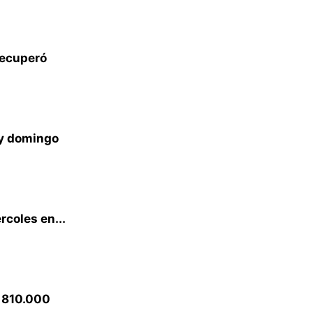
recuperó
 y domingo
rcoles en...
e 810.000