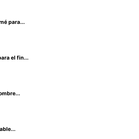
mé para...
a el fin...
ombre...
able...