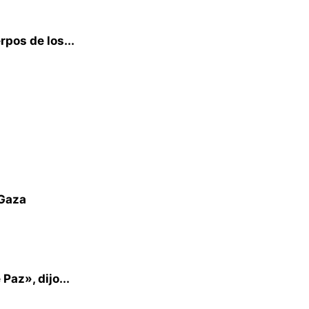
pos de los...
 Gaza
Paz», dijo...