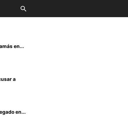
Hamás en...
cusar a
egado en...