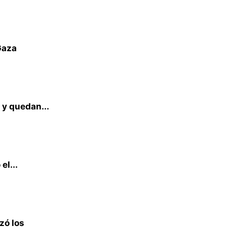
Gaza
 y quedan...
el...
zó los