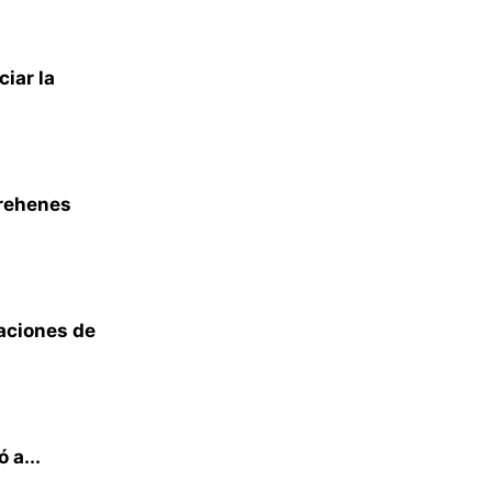
iar la
 rehenes
aciones de
 a...