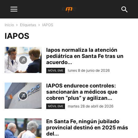
Inicio
Etiquetas
IAPOS
IAPOS
Iapos normaliza la atención
pediátrica en Santa Fe tras un
acuerdo...
lunes 8 de junio de 2026
MÓVIL EME
IAPOS endurece controles:
sancionarán a médicos que
cobren “plus” y agilizan...
martes 28 de abril de 2026
MÓVIL EME
En Santa Fe, ningún jubilado
provincial destinó en 2025 más
del...