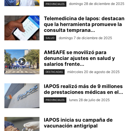
domingo 28 de diciembre de 2025
PROVINCIALES
Telemedicina de Iapos: destacan
que la herramienta promueve la
consulta temprana...
domingo 7 de diciembre de 2025
SALUD
AMSAFE se movilizó para
denunciar ajustes en salud y
salarios frente...
miércoles 20 de agosto de 2025
DESTACADAS
IAPOS realizó más de 9 millones
de prestaciones médicas en el...
lunes 28 de julio de 2025
PROVINCIALES
IAPOS inicia su campaña de
vacunación antigripal