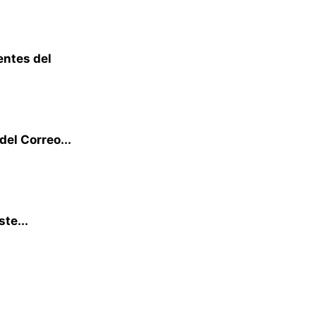
entes del
del Correo...
te...