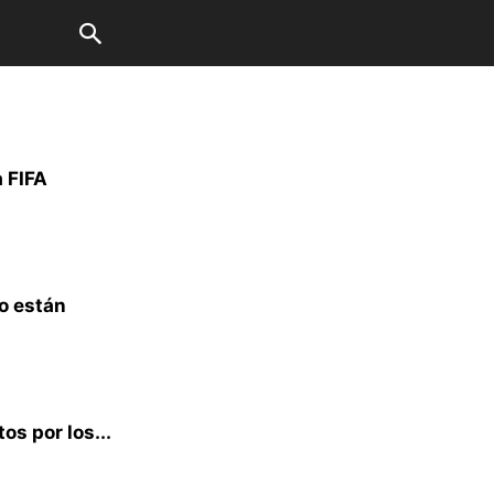
a FIFA
o están
os por los...