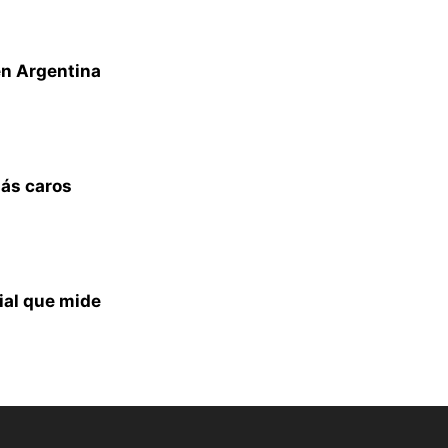
en Argentina
más caros
ial que mide