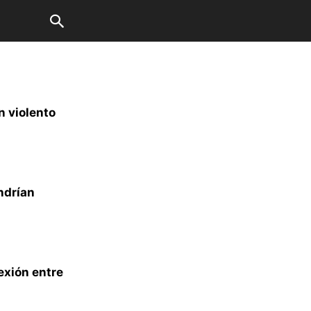
n violento
ndrían
exión entre