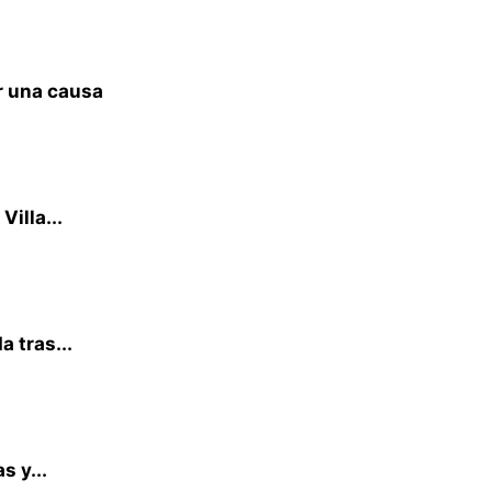
r una causa
illa...
 tras...
 y...