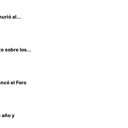
rió al...
e sobre los...
ncó el Foro
e año y