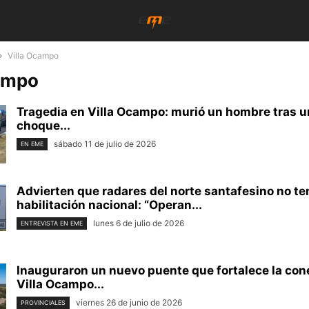
Villa Ocampo
campo
Tragedia en Villa Ocampo: murió un hombre tras u
choque...
sábado 11 de julio de 2026
EN EME
Advierten que radares del norte santafesino no te
habilitación nacional: “Operan...
lunes 6 de julio de 2026
ENTREVISTA EN EME
Inauguraron un nuevo puente que fortalece la con
Villa Ocampo...
viernes 26 de junio de 2026
PROVINCIALES