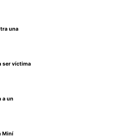
tra una
 ser víctima
 a un
 Miní