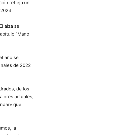
ción refleja un
 2023.
El alza se
capítulo “Mano
el año se
finales de 2022
drados, de los
alores actuales,
ándar» que
umos, la