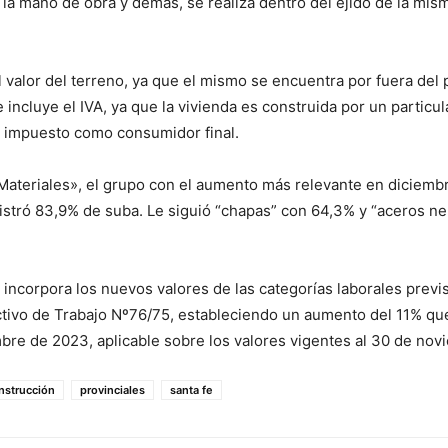
 la mano de obra y demás, se realiza dentro del ejido de la mis
l valor del terreno, ya que el mismo se encuentra por fuera del
 incluye el IVA, ya que la vivienda es construida por un particula
l impuesto como consumidor final.
«Materiales», el grupo con el aumento más relevante en diciembr
gistró 83,9% de suba. Le siguió “chapas” con 64,3% y “aceros ne
incorpora los nuevos valores de las categorías laborales previs
ivo de Trabajo Nº76/75, estableciendo un aumento del 11% que 
mbre de 2023, aplicable sobre los valores vigentes al 30 de no
nstrucción
provinciales
santa fe