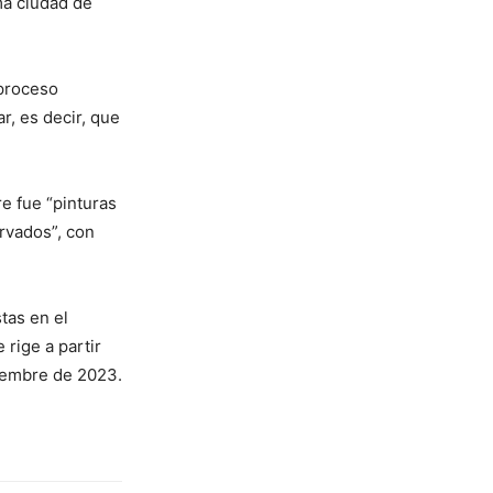
ma ciudad de
 proceso
r, es decir, que
e fue “pinturas
rvados”, con
tas en el
rige a partir
viembre de 2023.