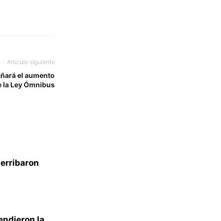
Artículo siguiente
añará el aumento
e la Ley Ómnibus
derribaron
endieron la