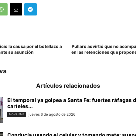
icio la causa por el botellazo a
Pullaro advirtió que no acomp
ante su asunción
en las retenciones que propon
iva
Artículos relacionados
El temporal ya golpea a Santa Fe: fuertes ráfagas 
carteles...
jueves 6 de agosto de 2026
MÓVIL EME
Conducía usando el celular y tomando mate: susp