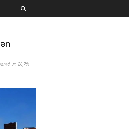
 en
umentó un 26,7%