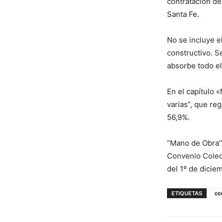
contratación de
Santa Fe.
No se incluye e
constructivo. Se
absorbe todo e
En el capítulo 
varias”, que re
56,9%.
“Mano de Obra” 
Convenio Colect
del 1º de dicie
ETIQUETAS
co