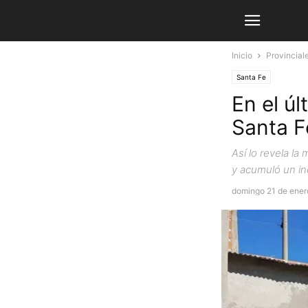
Inicio
Provincial
Santa Fe
En el úl
Santa Fe
Así lo revela l
y acumuló un in
domingo 21 de ener