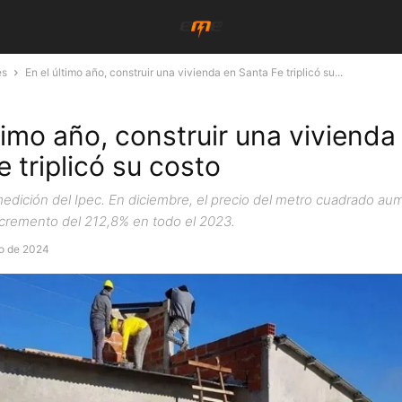
es
En el último año, construir una vivienda en Santa Fe triplicó su...
timo año, construir una vivienda
 triplicó su costo
a medición del Ipec. En diciembre, el precio del metro cuadrado a
cremento del 212,8% en todo el 2023.
o de 2024