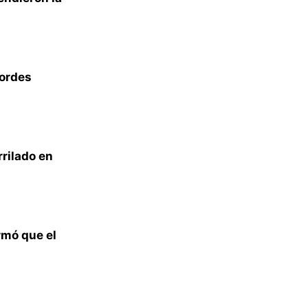
bordes
rrilado en
irmó que el