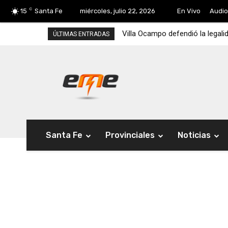
C
15
Santa Fe
miércoles, julio 22, 2026
En Vivo
Audio
Villa Ocampo defendió la legali
ÚLTIMAS ENTRADAS
Santa Fe
Provinciales
Noticias