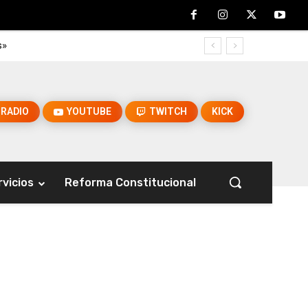
s»
RADIO
YOUTUBE
TWITCH
KICK
rvicios
Reforma Constitucional