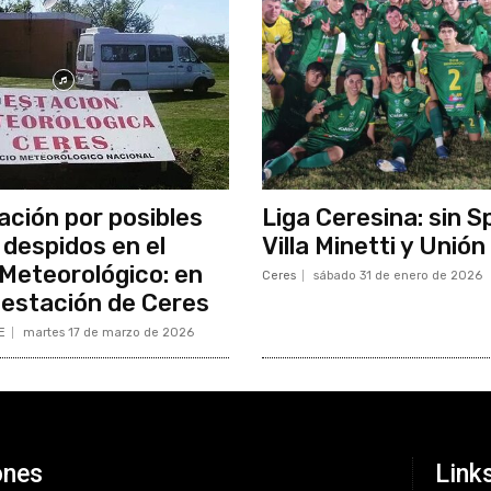
ción por posibles
Liga Ceresina: sin S
 despidos en el
Villa Minetti y Unión
 Meteorológico: en
Ceres
sábado 31 de enero de 2026
a estación de Ceres
E
martes 17 de marzo de 2026
ones
Link