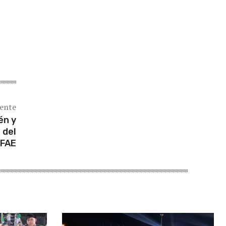
iente
én y
 del
FAE