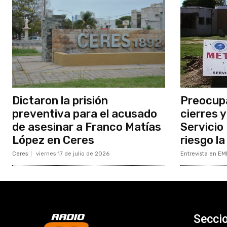
Dictaron la prisión
Preocupa
preventiva para el acusado
cierres y
de asesinar a Franco Matías
Servicio
López en Ceres
riesgo l
Ceres
viernes 17 de julio de 2026
Entrevista en EM
Secci