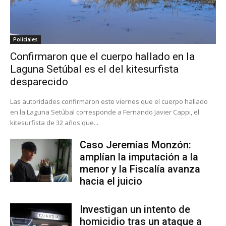
Policiales
Confirmaron que el cuerpo hallado en la
Laguna Setúbal es el del kitesurfista
desparecido
Las autoridades confirmaron este viernes que el cuerpo hallado
en la Laguna Setúbal corresponde a Fernando Javier Cappi, el
kitesurfista de 32 años que...
Caso Jeremías Monzón:
amplían la imputación a la
menor y la Fiscalía avanza
hacia el juicio
Investigan un intento de
homicidio tras un ataque a