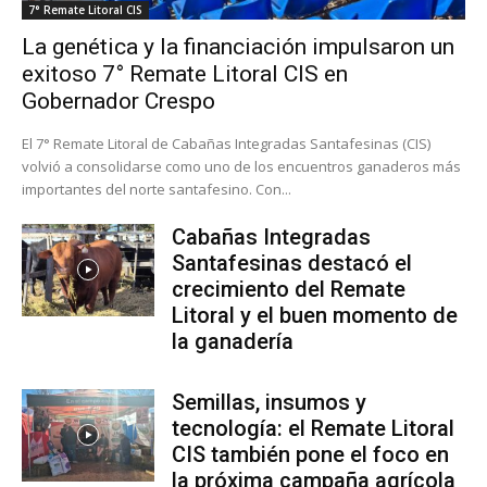
7° Remate Litoral CIS
La genética y la financiación impulsaron un
exitoso 7° Remate Litoral CIS en
Gobernador Crespo
El 7° Remate Litoral de Cabañas Integradas Santafesinas (CIS)
volvió a consolidarse como uno de los encuentros ganaderos más
importantes del norte santafesino. Con...
Cabañas Integradas
Santafesinas destacó el
crecimiento del Remate
Litoral y el buen momento de
la ganadería
Semillas, insumos y
tecnología: el Remate Litoral
CIS también pone el foco en
la próxima campaña agrícola