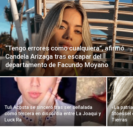
“Tengo errores como cualquiera”, afirmó
Candela Arizaga tras escapar del
departamento de Facundo Moyano
Tuli Acosta se sinceró tras ser señalada
«La patri
como tercera en discordia entre La Joaqui y
Stoessel 
Luck Ra
Tierras