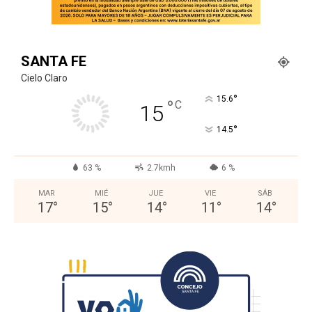
SANTA FE
Cielo Claro
°
15.6
°
C
15
°
14.5
63 %
2.7kmh
6 %
MAR
MIÉ
JUE
VIE
SÁB
17
°
15
°
14
°
11
°
14
°