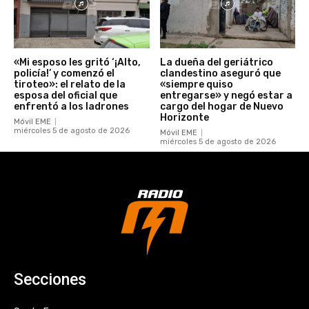
«Mi esposo les gritó ‘¡Alto,
La dueña del geriátrico
policía!’ y comenzó el
clandestino aseguró que
tiroteo»: el relato de la
«siempre quiso
esposa del oficial que
entregarse» y negó estar a
enfrentó a los ladrones
cargo del hogar de Nuevo
Horizonte
Móvil EME
miércoles 5 de agosto de 2026
Móvil EME
miércoles 5 de agosto de 2026
Secciones