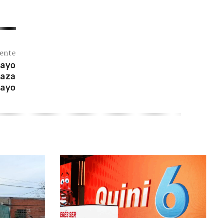
iente
Mayo
laza
Mayo