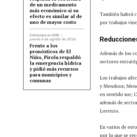
de un medicamento
más económico si su
También habrá co
efecto es similar al de
uno de mayor costo
por trabajos vin
Entrevista en EME
Reducciones
jueves 6 de agosto de 2026
Frente a los
pronósticos de El
Además de los co
Niño, Pirola respaldó
sectores estratég
la emergencia hídrica
y pidió más recursos
para municipios y
Los trabajos afe
comunas
y Mendoza; Mend
en sentido sur; 
además de sector
Lorenzo.
En varios de est
por lo que se re