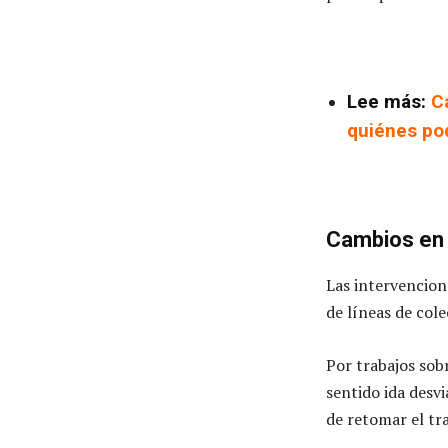
Lee más:
C
quiénes po
Cambios en 
Las intervencio
de líneas de col
Por trabajos sob
sentido ida desv
de retomar el tr