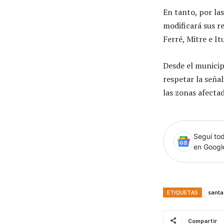
En tanto, por la
modificará sus r
Ferré, Mitre e It
Desde el municip
respetar la seña
las zonas afectad
Seguí tod
en Goog
ETIQUETAS
santa
Compartir