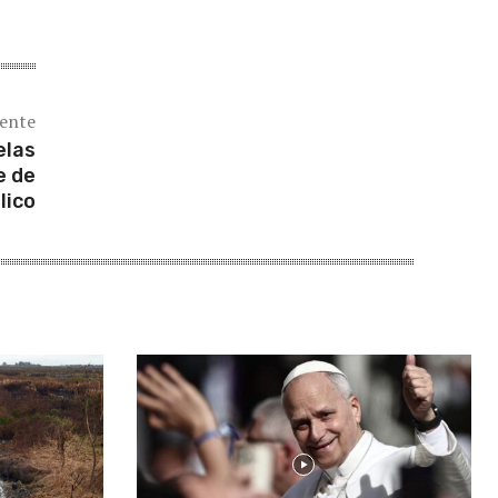
iente
elas
e de
lico