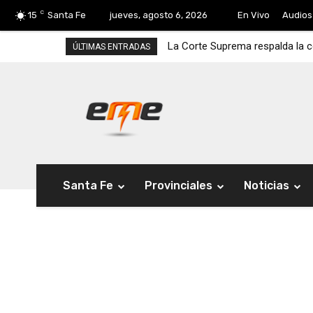
C
15
Santa Fe
jueves, agosto 6, 2026
En Vivo
Audios
La Corte Suprema respalda la 
ÚLTIMAS ENTRADAS
Santa Fe
Provinciales
Noticias