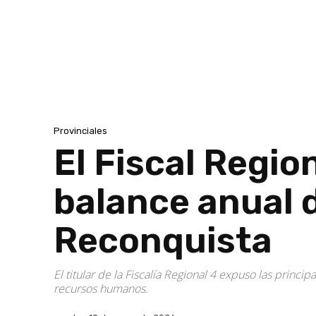
Provinciales
El Fiscal Regio
balance anual 
Reconquista
El titular de la Fiscalía Regional 4 expuso las princ
recursos humanos.