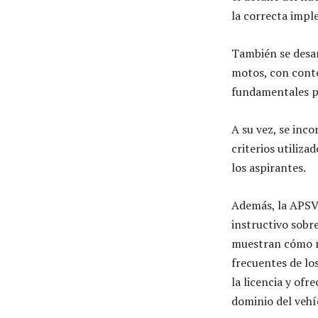
la correcta imp
También se desar
motos, con conte
fundamentales p
A su vez, se inco
criterios utiliz
los aspirantes.
Además, la APSV 
instructivo sobre
muestran cómo rea
frecuentes de lo
la licencia y of
dominio del vehí