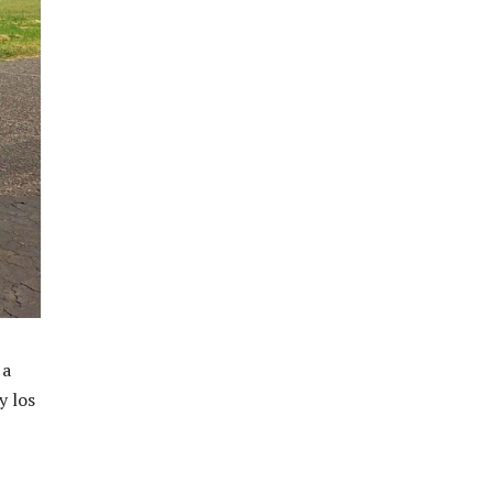
 a
y los