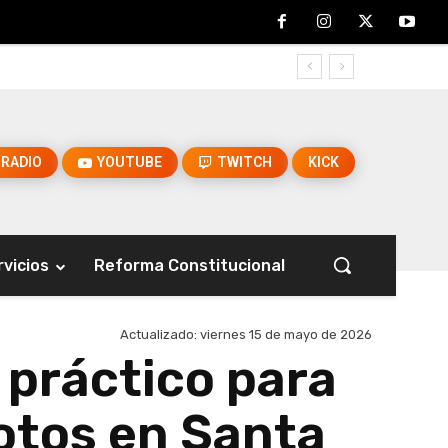
RADIO
YOUTUBE
TWITCH
KICK
rvicios
Reforma Constitucional
Actualizado:
viernes 15 de mayo de 2026
práctico para
motos en Santa