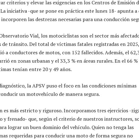
car criterios y elevar las exigencias en los Centros de Emisión 
 La iniciativa -que se pone en práctica este lunes 18- apunta a
s incorporen las destrezas necesarias para una conducción seg
Observatorio Vial, los motociclistas son el sector más afectad
s de tránsito. Del total de víctimas fatales registradas en 2025,
ó a conductores de motos, con 152 fallecidos. Además, el 62,
rrió en zonas urbanas y el 33,3 % en áreas rurales. En el 66 %
ctimas tenían entre 20 y 49 años.
 diagnóstico, la APSV puso el foco en las condiciones mínimas
 conducir un motovehículo de manera segura.
 es más estricto y riguroso. Incorporamos tres ejercicios -zig
 y frenado- que, según el criterio de nuestros instructores, s
ara lograr un buen dominio del vehículo. Quien no tenga las
imas requeridas para conducir una moto de forma segura no