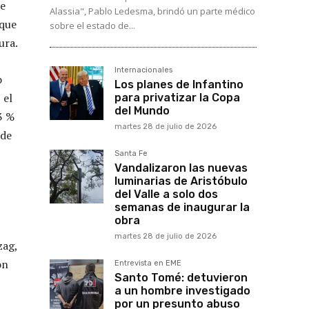
de
Alassia", Pablo Ledesma, brindó un parte médico
 que
sobre el estado de...
ura.
Internacionales
o
Los planes de Infantino
 el
para privatizar la Copa
del Mundo
3 %
martes 28 de julio de 2026
 de
Santa Fe
Vandalizaron las nuevas
luminarias de Aristóbulo
del Valle a solo dos
semanas de inaugurar la
obra
martes 28 de julio de 2026
zag,
on
Entrevista en EME
Santo Tomé: detuvieron
a un hombre investigado
por un presunto abuso