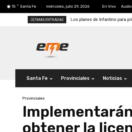
C
15
Santa Fe
miércoles, julio 29, 2026
En Vivo
Audio
Los planes de Infantino para pr
ÚLTIMAS ENTRADAS
Santa Fe
Provinciales
Noticias
Provinciales
Implementarán
obtener la lic