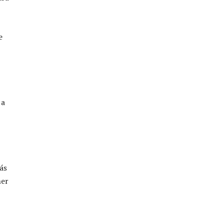
e
 a
ás
ner