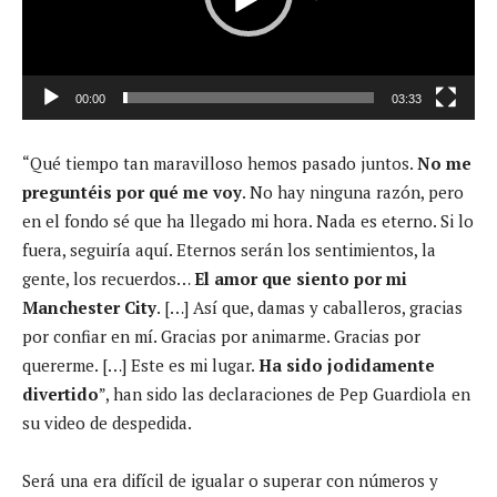
d
u
c
00:00
03:33
t
o
“Qué tiempo tan maravilloso hemos pasado juntos.
No me
r
preguntéis por qué me voy
. No hay ninguna razón, pero
d
en el fondo sé que ha llegado mi hora. Nada es eterno. Si lo
e
fuera, seguiría aquí. Eternos serán los sentimientos, la
v
gente, los recuerdos…
El amor que siento por mi
í
Manchester City
. […] Así que, damas y caballeros, gracias
d
por confiar en mí. Gracias por animarme. Gracias por
e
quererme. […] Este es mi lugar.
Ha sido jodidamente
o
divertido
”, han sido las declaraciones de Pep Guardiola en
su video de despedida.
Será una era difícil de igualar o superar con números y