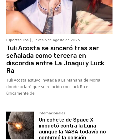
Espectáculos
jueves 6 de agosto de 2026
Tuli Acosta se sinceró tras ser
señalada como tercera en
discordia entre La Joaqui y Luck
Ra
Tuli Acosta estuvo invitada a La Mañana de Moria
donde aclaró que su relación con Luck Ra es
únicamente de...
Internacionales
Un cohete de Space X
impactó contra la Luna
aunque la NASA todavía no
confirmó la colisión