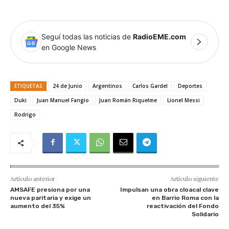
Seguí todas las noticias de
RadioEME.com
en Google News
ETIQUETAS
24 de Junio
Argentinos
Carlos Gardel
Deportes
Duki
Juan Manuel Fangio
Juan Román Riquelme
Lionel Messi
Rodrigo
Artículo anterior
Artículo siguiente
AMSAFE presiona por una
Impulsan una obra cloacal clave
nueva paritaria y exige un
en Barrio Roma con la
aumento del 35%
reactivación del Fondo
Solidario