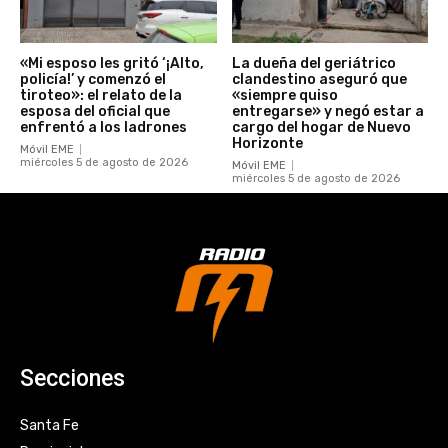
«Mi esposo les gritó ‘¡Alto,
La dueña del geriátrico
policía!’ y comenzó el
clandestino aseguró que
tiroteo»: el relato de la
«siempre quiso
esposa del oficial que
entregarse» y negó estar a
enfrentó a los ladrones
cargo del hogar de Nuevo
Horizonte
Móvil EME
miércoles 5 de agosto de 2026
Móvil EME
miércoles 5 de agosto de 2026
Secciones
Santa Fe