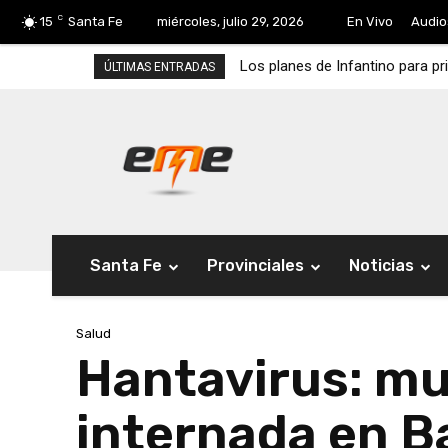
C
15
Santa Fe
miércoles, julio 29, 2026
En Vivo
Audio
Los planes de Infantino para pr
ÚLTIMAS ENTRADAS
Santa Fe
Provinciales
Noticias
Salud
Hantavirus: mu
internada en B