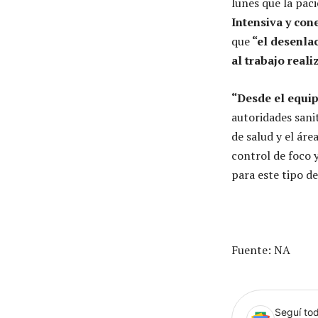
lunes que la pac
Intensiva y con
que
“el desenlac
al trabajo real
“Desde el equi
autoridades sani
de salud y el ár
control de foco 
para este tipo d
Fuente: NA
Seguí tod