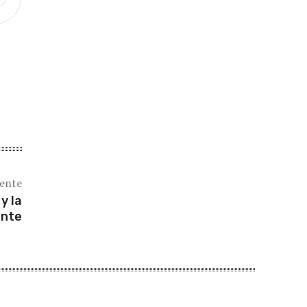
iente
y la
ente