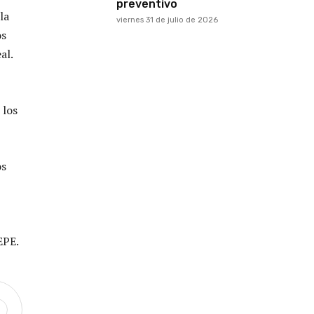
preventivo
la
viernes 31 de julio de 2026
os
al.
 los
os
EPE.