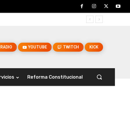
RADIO
YOUTUBE
TWITCH
KICK
rvicios
Reforma Constitucional