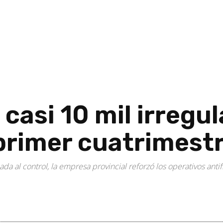
casi 10 mil irregu
primer cuatrimestr
ada al control, la empresa provincial reforzó los operativos anti