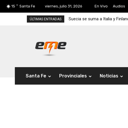
C
15
Santa Fe
viernes, julio 31, 2026
En Vivo
Audios
Suecia se suma a Italia y Finla
ÚLTIMAS ENTRADAS
Santa Fe
Provinciales
Noticias