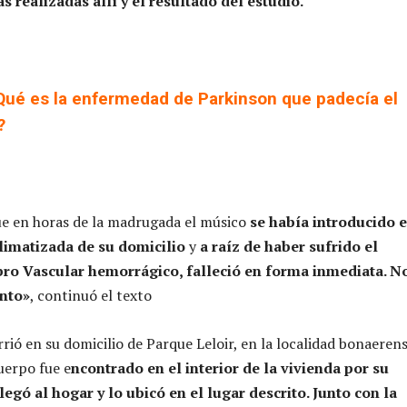
s realizadas allí y el resultado del estudio.
Qué es la enfermedad de Parkinson que padecía el
?
ue en horas de la madrugada el músico
se había introducido e
climatizada de su domicilio
y
a raíz de haber sufrido el
ro Vascular hemorrágico, falleció en forma inmediata. N
nto»
, continuó el texto
rió en su domicilio de Parque Leloir, en la localidad bonaeren
uerpo fue e
ncontrado en el interior de la vivienda por su
egó al hogar y lo ubicó en el lugar descrito. Junto con la