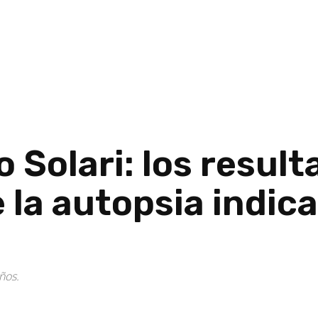
o Solari: los resul
 la autopsia indic
ños.