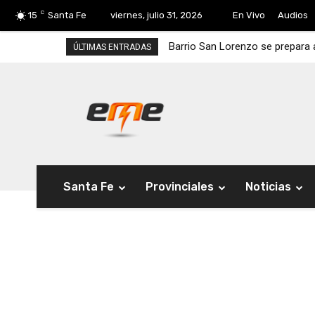
C
15
Santa Fe
viernes, julio 31, 2026
En Vivo
Audios
Barrio San Lorenzo se prepara a
ÚLTIMAS ENTRADAS
Santa Fe
Provinciales
Noticias