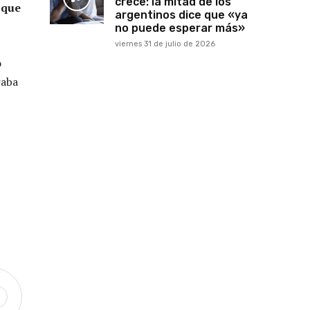
crece: la mitad de los
 que
argentinos dice que «ya
no puede esperar más»
viernes 31 de julio de 2026
o
raba