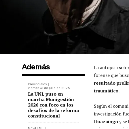
Además
La autopsia sobre
forense que busc
resultado preli
Provinciales
viernes 31 de julio de 2026
traumático.
La UNL puso en
marcha Munigestión
2026 con foco en los
Según el comunic
desafíos de la reforma
investigación fue
constitucional
Ituazaingo
y se 
Móvil EME