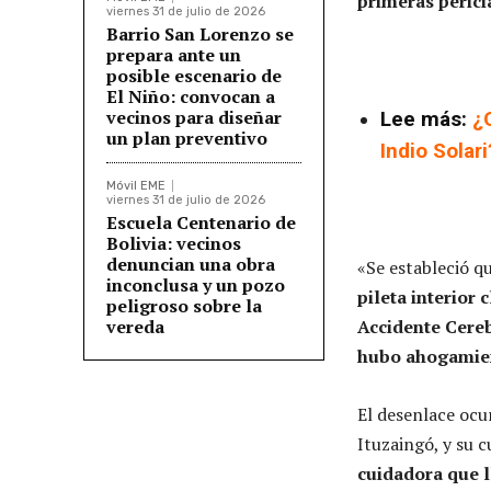
primeras pericia
viernes 31 de julio de 2026
Barrio San Lorenzo se
prepara ante un
posible escenario de
El Niño: convocan a
vecinos para diseñar
Lee más:
¿
un plan preventivo
Indio Solari
Móvil EME
viernes 31 de julio de 2026
Escuela Centenario de
Bolivia: vecinos
denuncian una obra
«Se estableció q
inconclusa y un pozo
pileta interior 
peligroso sobre la
vereda
Accidente Cereb
hubo ahogamie
El desenlace ocur
Ituzaingó, y su c
cuidadora que ll