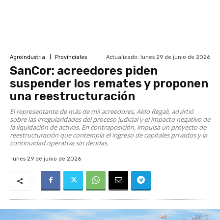
Actualizado:
lunes 29 de junio de 2026
Agroindustria
Provinciales
SanCor: acreedores piden
suspender los remates y proponen
una reestructuración
El representante de más de mil acreedores, Aldo Regali, advirtió
sobre las irregularidades del proceso judicial y el impacto negativo de
la liquidación de activos. En contraposición, impulsa un proyecto de
reestructuración que contempla el ingreso de capitales privados y la
continuidad operativa sin deudas.
lunes 29 de junio de 2026