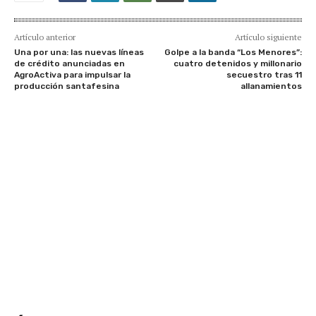
Artículo anterior
Artículo siguiente
Una por una: las nuevas líneas
Golpe a la banda “Los Menores”:
de crédito anunciadas en
cuatro detenidos y millonario
AgroActiva para impulsar la
secuestro tras 11
producción santafesina
allanamientos