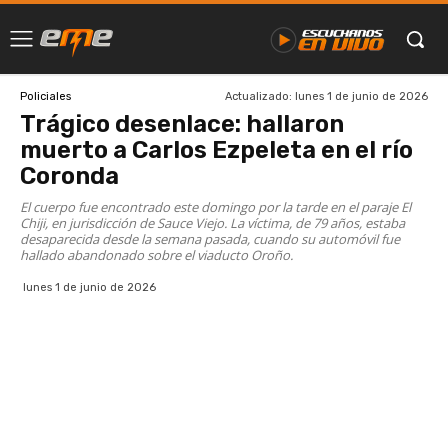
Actualizado:
lunes 1 de junio de 2026
Policiales
Trágico desenlace: hallaron
muerto a Carlos Ezpeleta en el río
Coronda
El cuerpo fue encontrado este domingo por la tarde en el paraje El
Chiji, en jurisdicción de Sauce Viejo. La víctima, de 79 años, estaba
desaparecida desde la semana pasada, cuando su automóvil fue
hallado abandonado sobre el viaducto Oroño.
lunes 1 de junio de 2026