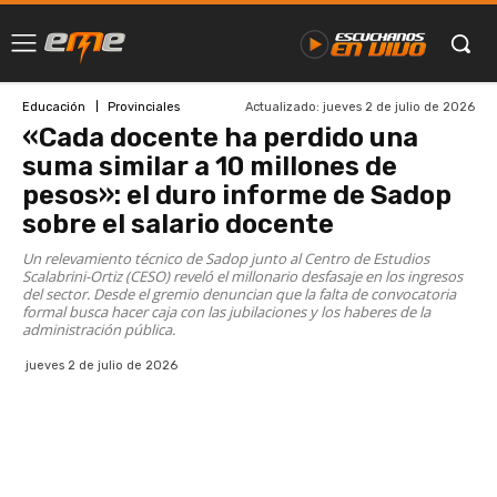
Actualizado:
jueves 2 de julio de 2026
Educación
Provinciales
«Cada docente ha perdido una
suma similar a 10 millones de
pesos»: el duro informe de Sadop
sobre el salario docente
Un relevamiento técnico de Sadop junto al Centro de Estudios
Scalabrini-Ortiz (CESO) reveló el millonario desfasaje en los ingresos
del sector. Desde el gremio denuncian que la falta de convocatoria
formal busca hacer caja con las jubilaciones y los haberes de la
administración pública.
jueves 2 de julio de 2026