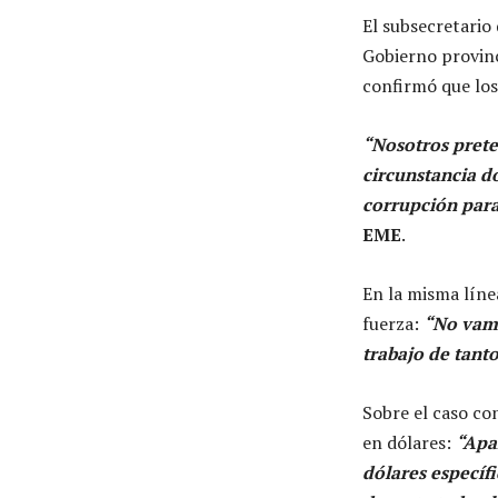
El subsecretario
Gobierno provinc
confirmó que los 
“Nosotros prete
circunstancia d
corrupción para
EME
.
En la misma líne
fuerza:
“No vamo
trabajo de tant
Sobre el caso co
en dólares:
“Apa
dólares específ