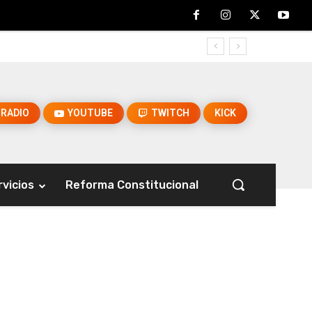
RADIO
YOUTUBE
TWITCH
KICK
rvicios
Reforma Constitucional