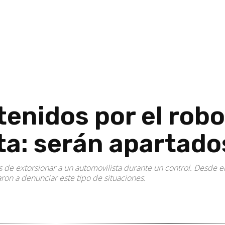
tenidos por el robo
a: serán apartados
 de extorsionar a un automovilista durante un control. Desde el
ron a denunciar este tipo de situaciones.