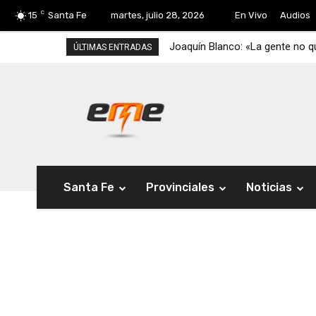
C
15
Santa Fe
martes, julio 28, 2026
En Vivo
Audios
Joaquín Blanco: «La gente no qu
ÚLTIMAS ENTRADAS
Santa Fe
Provinciales
Noticias