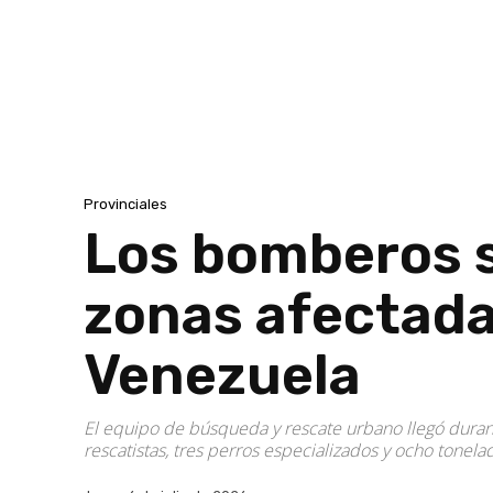
Provinciales
Los bomberos s
zonas afectada
Venezuela
El equipo de búsqueda y rescate urbano llegó durant
rescatistas, tres perros especializados y ocho tonel