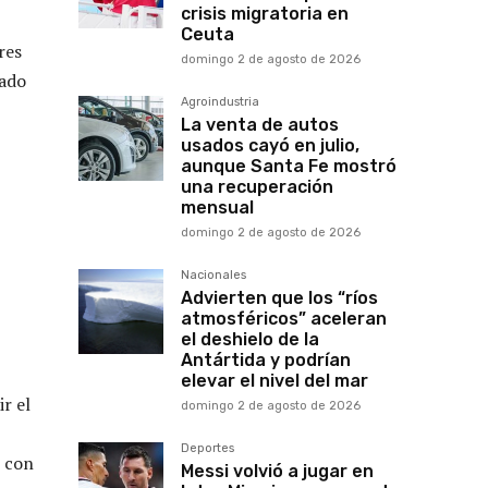
crisis migratoria en
Ceuta
res
domingo 2 de agosto de 2026
nado
Agroindustria
La venta de autos
usados cayó en julio,
aunque Santa Fe mostró
una recuperación
mensual
domingo 2 de agosto de 2026
Nacionales
Advierten que los “ríos
atmosféricos” aceleran
el deshielo de la
Antártida y podrían
elevar el nivel del mar
r el
domingo 2 de agosto de 2026
Deportes
ó con
Messi volvió a jugar en