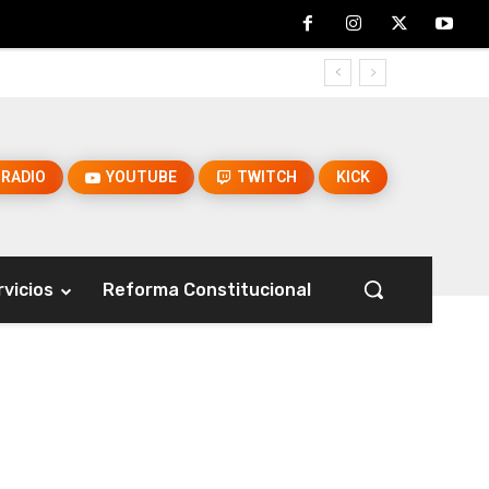
RADIO
YOUTUBE
TWITCH
KICK
rvicios
Reforma Constitucional