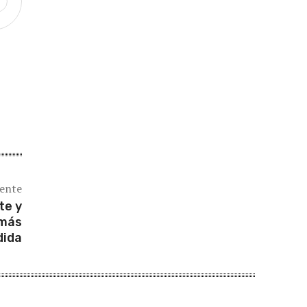
iente
te y
 más
dida