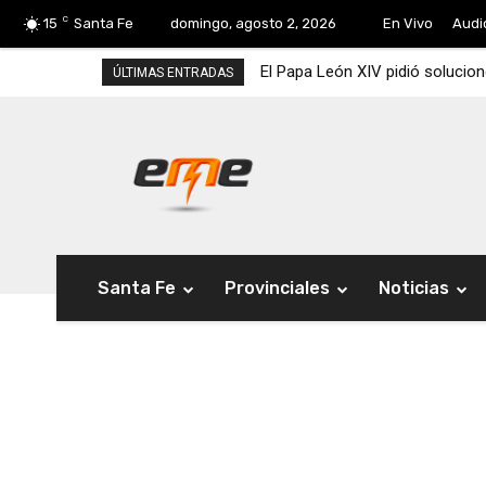
C
15
Santa Fe
domingo, agosto 2, 2026
En Vivo
Audi
El Papa León XIV pidió solucion
ÚLTIMAS ENTRADAS
Santa Fe
Provinciales
Noticias