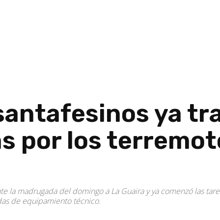
antafesinos ya tra
s por los terremot
e la madrugada del domingo a La Guaira y ya comenzó las tarea
adas de equipamiento técnico.