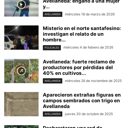
Avellaneda: engañó a una mujer
y...
miércoles 18 de marzo de 2026
AVELLANEDA
Misterio en el norte santafesino:
investigan el relato de un
hombre...
miércoles 4 de febrero de 2026
POLICIALES
Avellaneda: fuerte reclamo de
productores por pérdidas del
40% en cultivos...
miércoles 26 de noviembre de 2025
AVELLANEDA
Aparecieron extrañas figuras en
campos sembrados con trigo en
Avellaneda
jueves 30 de octubre de 2025
AVELLANEDA
Desbarataron una red de