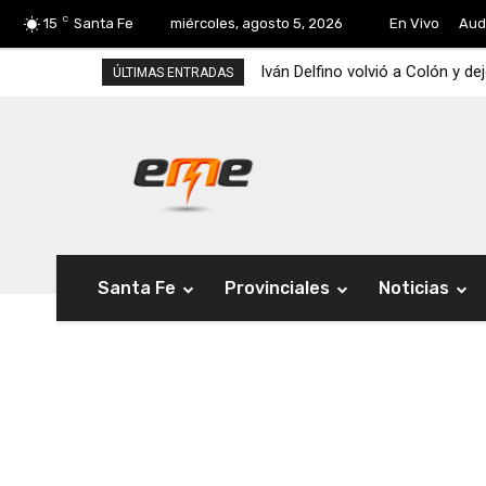
C
15
Santa Fe
miércoles, agosto 5, 2026
En Vivo
Aud
Iván Delfino volvió a Colón y de
ÚLTIMAS ENTRADAS
Santa Fe
Provinciales
Noticias