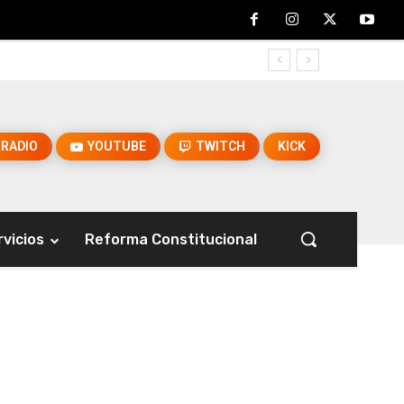
RADIO
YOUTUBE
TWITCH
KICK
rvicios
Reforma Constitucional