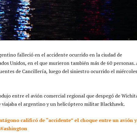
entino falleció en el accidente ocurrido en la ciudad de
dos Unidos, en el que murieron también más de 60 personas. 
entes de Cancillería, luego del siniestro ocurrido el miércole
rodujo entre el avión comercial regional que despegó de Wichit
 viajaba el argentino y un helicóptero militar Blackhawk.
ntágono calificó de “accidente” el choque entre un avión y
 Washington