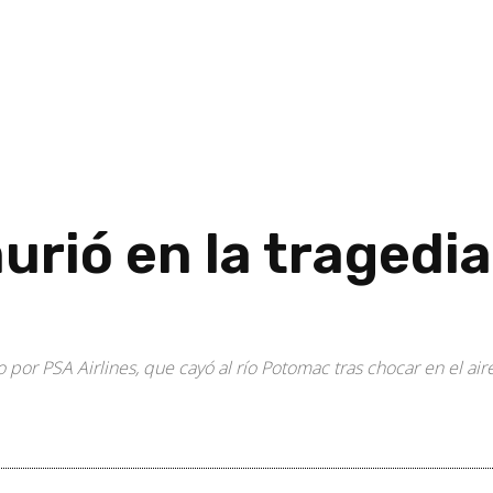
rió en la tragedia
por PSA Airlines, que cayó al río Potomac tras chocar en el aire