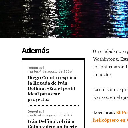
Además
Un ciudadano arg
Washintong, Esta
lo confirmaron fu
Deportes
martes 4 de agosto de 2026
la noche.
Diego Colotto explicó
la llegada de Iván
Delfino: «Era el perfil
La colisión se p
ideal para este
Kansas, en el que
proyecto»
Leer más:
El Pe
Deportes
martes 4 de agosto de 2026
helicóptero en
Iván Delfino volvió a
Colón y dejó un fuerte