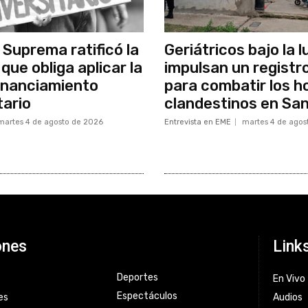
 Suprema ratificó la
Geriátricos bajo la l
que obliga aplicar la
impulsan un registr
inanciamiento
para combatir los h
tario
clandestinos en Sa
martes 4 de agosto de 2026
Entrevista en EME
martes 4 de agos
ones
Link
Deportes
En Vivo
Espectáculos
es
Audios