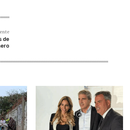
iente
s de
nero