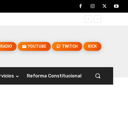
RADIO
YOUTUBE
TWITCH
KICK
rvicios
Reforma Constitucional