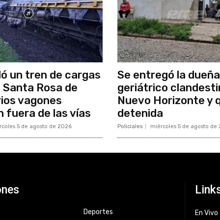
ló un tren de cargas
Se entregó la dueña
o Santa Rosa de
geriátrico clandest
rios vagones
Nuevo Horizonte y 
 fuera de las vías
detenida
rcoles 5 de agosto de 2026
Policiales
miércoles 5 de agosto de
ones
Link
Deportes
En Vivo