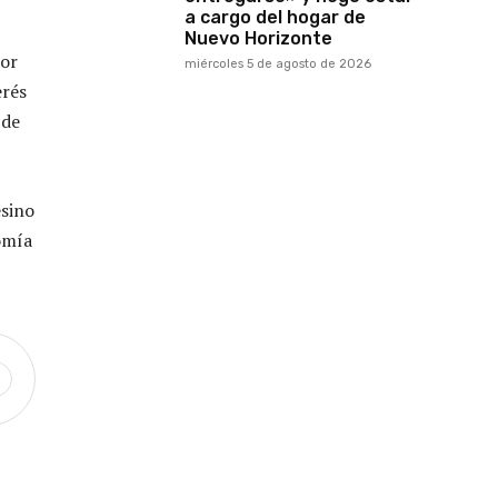
a cargo del hogar de
Nuevo Horizonte
por
miércoles 5 de agosto de 2026
erés
 de
esino
omía