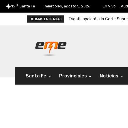
C
15
Santa Fe
miércoles, agosto 5, 2026
En Vivo
Aud
Trigatti apelará a la Corte Sup
ÚLTIMAS ENTRADAS
Santa Fe
Provinciales
Noticias