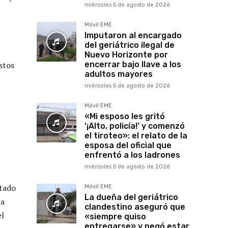
miércoles 5 de agosto de 2026
Móvil EME
Imputaron al encargado
del geriátrico ilegal de
Nuevo Horizonte por
stos
encerrar bajo llave a los
adultos mayores
miércoles 5 de agosto de 2026
Móvil EME
«Mi esposo les gritó
‘¡Alto, policía!’ y comenzó
el tiroteo»: el relato de la
esposa del oficial que
enfrentó a los ladrones
miércoles 5 de agosto de 2026
itado
Móvil EME
La dueña del geriátrico
ra
clandestino aseguró que
el
«siempre quiso
entregarse» y negó estar