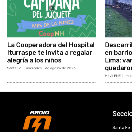
La Cooperadora del Hospital
Descarri
Iturraspe te invita a regalar
en barri
alegría a los niños
Lima: va
quedaron
Santa Fe
miércoles 5 de agosto de 2026
Móvil EME
mié
Secci
Santa Fe