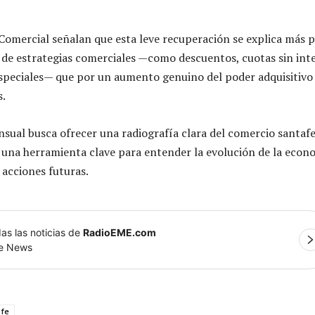
Comercial señalan que esta leve recuperación se explica más 
 de estrategias comerciales —como descuentos, cuotas sin int
speciales— que por un aumento genuino del poder adquisitivo
s.
sual busca ofrecer una radiografía clara del comercio santaf
una herramienta clave para entender la evolución de la econ
r acciones futuras.
as las noticias de
RadioEME.com
le News
 fe