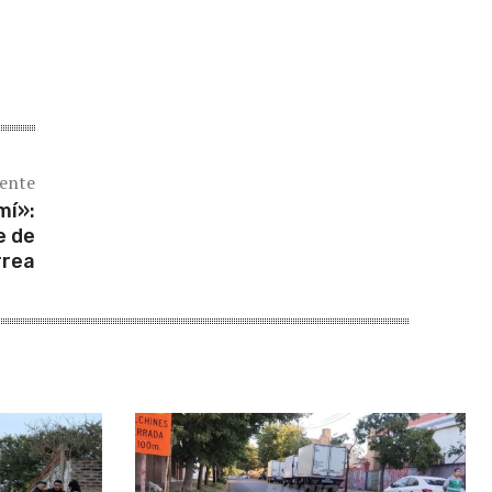
iente
mí»:
e de
rrea