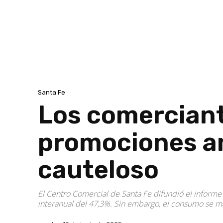
Santa Fe
Los comerciant
promociones an
cauteloso
El Centro Comercial de Santa Fe difundió el informe
interanual del 47,3%. Sin embargo, el consumo se ma