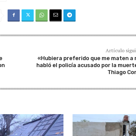
Artículo sigu
e
«Hubiera preferido que me maten a 
on
habló el policía acusado por la muert
Thiago Co