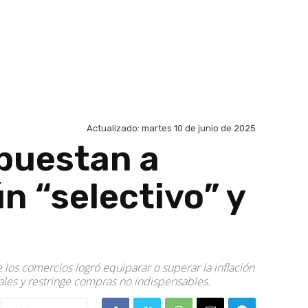
Actualizado:
martes 10 de junio de 2025
puestan a
 “selectivo” y
los comercios logró equiparar o superar la inflación
ales y restringe compras no indispensables.