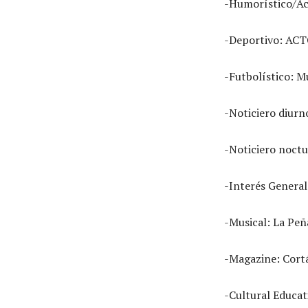
-Humorístico/Act
-Deportivo: ACT
-Futbolístico: Mu
-Noticiero diurn
-Noticiero noctur
-Interés General
-Musical: La Peña
-Magazine: Cortá
-Cultural Educati