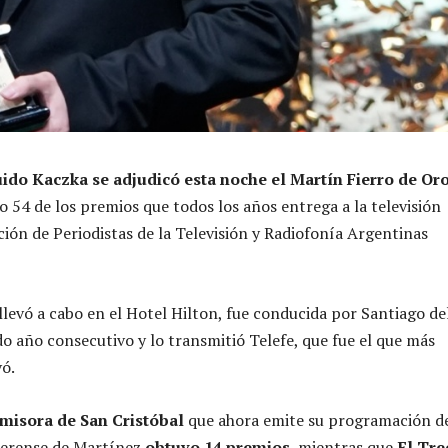
ido Kaczka se adjudicó esta noche el Martín Fierro de Or
o 54 de los premios que todos los años entrega a la televisión
ción de Periodistas de la Televisión y Radiofonía Argentinas
llevó a cabo en el Hotel Hilton, fue conducida por Santiago de
 año consecutivo y lo transmitió Telefe, que fue el que más
vó.
misora de San Cristóbal
que ahora emite su programación d
naerense de Martínez
obtuvo 14 premios
, mientras que
El Tre