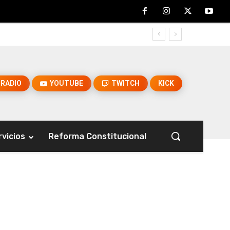
RADIO
YOUTUBE
TWITCH
KICK
rvicios
Reforma Constitucional