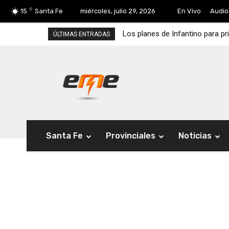
C
15
Santa Fe
miércoles, julio 29, 2026
En Vivo
Audio
Los planes de Infantino para pr
ÚLTIMAS ENTRADAS
Santa Fe
Provinciales
Noticias