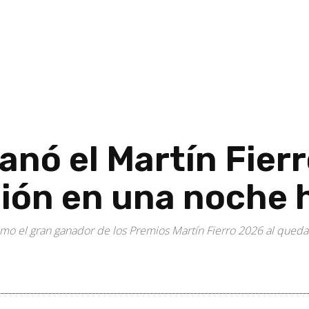
anó el Martín Fier
ión en una noche h
o el gran ganador de los Premios Martín Fierro 2026 al quedar