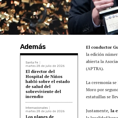
Además
El conductor Gu
la edición númer
abierta la Asocia
Santa Fe
martes 28 de julio de 2026
(APTRA).
El director del
Hospital de Niños
habló sobre el estado
La ceremonia se 
de salud del
Moro por segundo
sobreviviente del
incendio
estatuillas se lle
Internacionales
Justamente,
la e
martes 28 de julio de 2026
Los planes de
la localidad bo