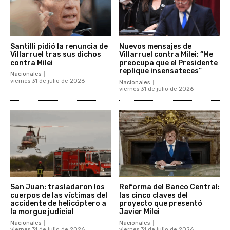
Santilli pidió la renuncia de
Nuevos mensajes de
Villarruel tras sus dichos
Villarruel contra Milei: “Me
contra Milei
preocupa que el Presidente
replique insensateces”
Nacionales
viernes 31 de julio de 2026
Nacionales
viernes 31 de julio de 2026
San Juan: trasladaron los
Reforma del Banco Central:
cuerpos de las víctimas del
las cinco claves del
accidente de helicóptero a
proyecto que presentó
la morgue judicial
Javier Milei
Nacionales
Nacionales
viernes 31 de julio de 2026
viernes 31 de julio de 2026