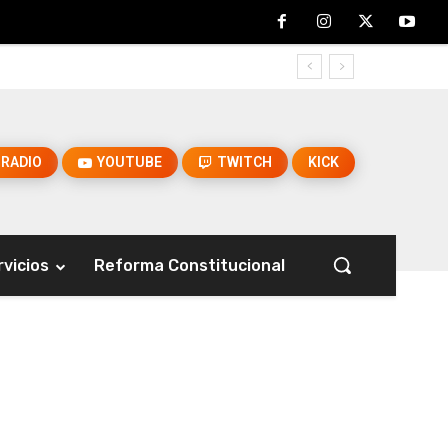
RADIO
YOUTUBE
TWITCH
KICK
rvicios
Reforma Constitucional