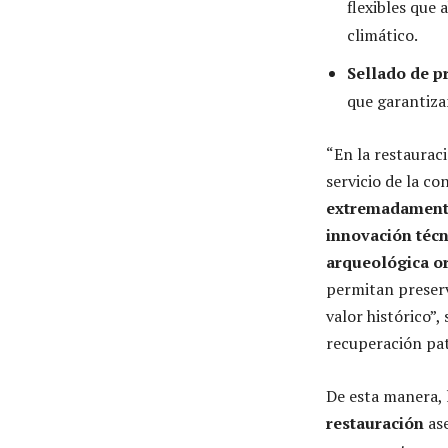
flexibles que 
climático.
Sellado de p
que garantizan
“En la restaurac
servicio de la c
extremadamente 
innovación técn
arqueológica o
permitan preserv
valor histórico”
recuperación pat
De esta manera, 
restauración
ase