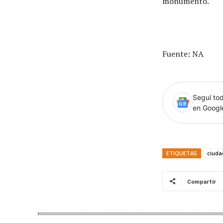
monumento.
Fuente: NA
Seguí tod
en Goog
ETIQUETAS
ciuda
Compartir