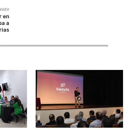
iente
r en
pa a
rias