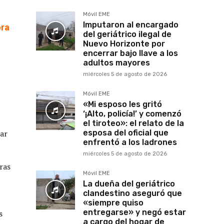
Móvil EME
Imputaron al encargado
bra
del geriátrico ilegal de
Nuevo Horizonte por
encerrar bajo llave a los
adultos mayores
miércoles 5 de agosto de 2026
Móvil EME
«Mi esposo les gritó
‘¡Alto, policía!’ y comenzó
el tiroteo»: el relato de la
rar
esposa del oficial que
enfrentó a los ladrones
miércoles 5 de agosto de 2026
ras
Móvil EME
La dueña del geriátrico
clandestino aseguró que
«siempre quiso
entregarse» y negó estar
s
a cargo del hogar de