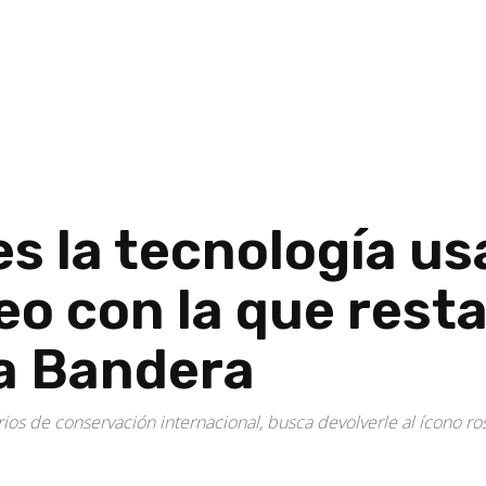
es la tecnología u
eo con la que rest
a Bandera
rios de conservación internacional, busca devolverle al ícono ro