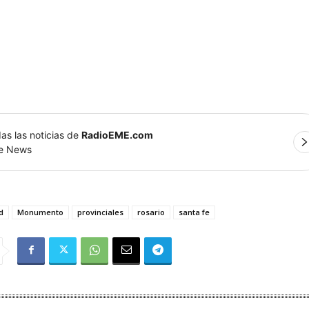
as las noticias de
RadioEME.com
le News
d
Monumento
provinciales
rosario
santa fe