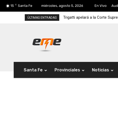
C
15
Santa Fe
miércoles, agosto 5, 2026
En Vivo
Aud
Trigatti apelará a la Corte Sup
ÚLTIMAS ENTRADAS
Santa Fe
Provinciales
Noticias