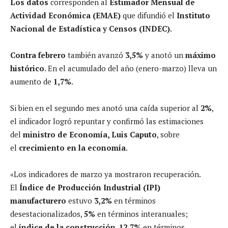
Los datos
corresponden al
Estimador Mensual de
Actividad Económica (EMAE)
que difundió el
Instituto
Nacional de Estadística y Censos (INDEC)
.
Contra febrero
también avanzó
3,5%
y anotó un
máximo
histórico
. En el acumulado del año (enero-marzo) lleva un
aumento de
1,7%
.
Si bien en el segundo mes anotó una caída superior al
2%
,
el indicador logró repuntar y confirmó las estimaciones
del
ministro de Economía, Luis Caputo
, sobre
el
crecimiento en la economía
.
«Los indicadores de marzo ya mostraron recuperación.
El
Índice de Producción Industrial (IPI)
manufacturero
estuvo
3,2%
en términos
desestacionalizados,
5%
en términos interanuales;
el
índice de la construcción
,
12,7%
en términos