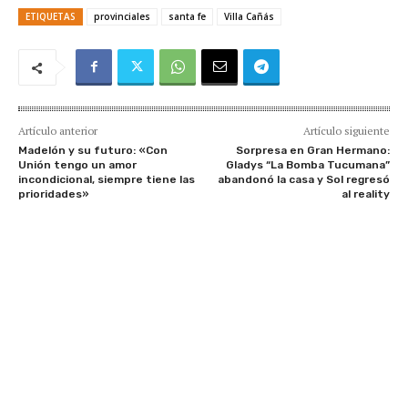
ETIQUETAS
provinciales
santa fe
Villa Cañás
Artículo anterior
Artículo siguiente
Madelón y su futuro: «Con
Sorpresa en Gran Hermano:
Unión tengo un amor
Gladys “La Bomba Tucumana”
incondicional, siempre tiene las
abandonó la casa y Sol regresó
prioridades»
al reality