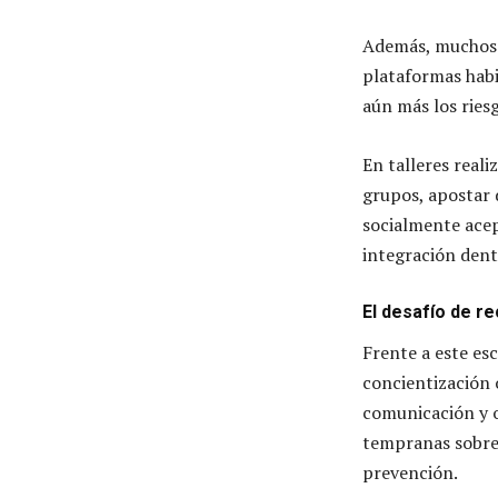
Además, muchos a
plataformas habil
aún más los ries
En talleres real
grupos, apostar 
socialmente acep
integración dent
El desafío de re
Frente a este es
concientización o
comunicación y o
tempranas sobre 
prevención.