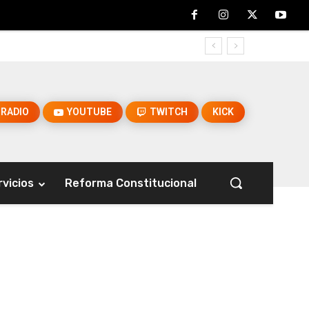
RADIO
YOUTUBE
TWITCH
KICK
rvicios
Reforma Constitucional