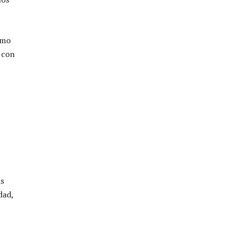
omo
 con
as
dad,