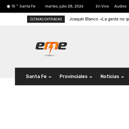
C
15
Santa Fe
martes, julio 28, 2026
En Vivo
Audios
Joaquín Blanco: «La gente no qu
ÚLTIMAS ENTRADAS
Santa Fe
Provinciales
Noticias