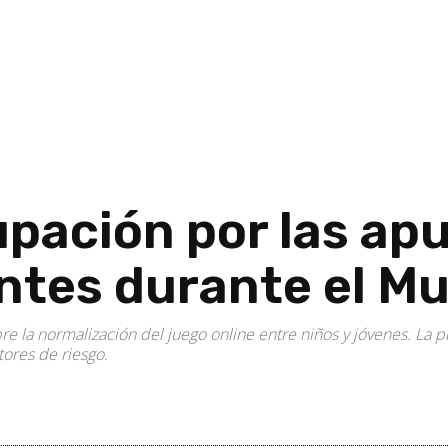
upación por las ap
ntes durante el Mu
e la normalización del juego online entre niños y jóvenes. La pub
tores de riesgo.