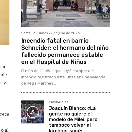
Santa Fe
lunes 27 de julio de 2026
Incendio fatal en barrio
Schneider: el hermano del niño
fallecido permanece estable
en el Hospital de Niños
a a
El niño de 11 años que logró escapar del
ende
incendio registrado este lunes en una vivienda
s y
de Regis Martínez...
Provinciales
Joaquín Blanco: «La
arece
gente no quiere el
modelo de Milei, pero
tampoco volver al
 o al
kirchnerismo»