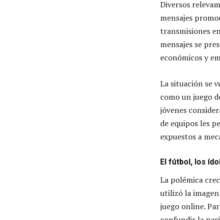
Diversos relevam
mensajes promoci
transmisiones en
mensajes se pres
económicos y emo
La situación se 
como un juego de
jóvenes consider
de equipos les p
expuestos a meca
El fútbol, los í
La polémica crec
utilizó la image
juego online. Pa
confundir la pas