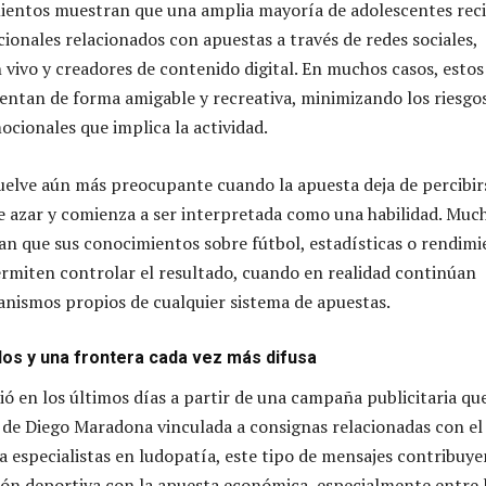
ientos muestran que una amplia mayoría de adolescentes rec
onales relacionados con apuestas a través de redes sociales,
 vivo y creadores de contenido digital. En muchos casos, estos
entan de forma amigable y recreativa, minimizando los riesgo
cionales que implica la actividad.
vuelve aún más preocupante cuando la apuesta deja de percibir
 azar y comienza a ser interpretada como una habilidad. Muc
an que sus conocimientos sobre fútbol, estadísticas o rendim
ermiten controlar el resultado, cuando en realidad continúan
nismos propios de cualquier sistema de apuestas.
dolos y una frontera cada vez más difusa
ió en los últimos días a partir de una campaña publicitaria qu
n de Diego Maradona vinculada a consignas relacionadas con el
ra especialistas en ludopatía, este tipo de mensajes contribuye
ión deportiva con la apuesta económica, especialmente entre 