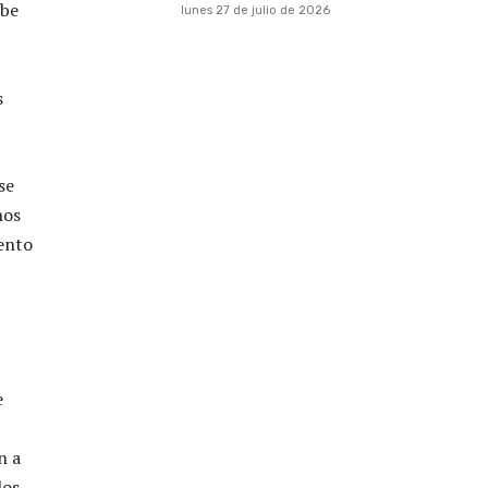
ibe
lunes 27 de julio de 2026
s
se
hos
iento
e
n a
los