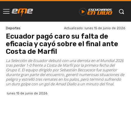
Actualizado:
lunes 15 de junio de 2026
Deportes
Ecuador pagó caro su falta de
eficacia y cayó sobre el final ante
Costa de Marfil
La Selección de Ecuador debutó con una derrota en el Mundial 2026
tras perder 1-0 frente a Costa de Marfil por la primera fecha del
Grupo E. El equipo dirigido por Sebastián Beccacece fue superior
durante gran parte del encuentro, generó numerosas situaciones de
peligro y estrelló tres remates en los palos, pero terminó sufriendo
un duro golpe con un gol de Amad Diallo a un minuto del final.
lunes 15 de junio de 2026