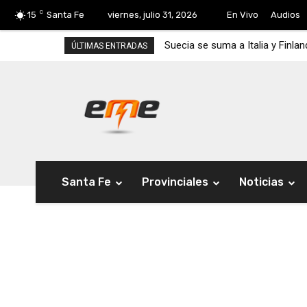
C
15
Santa Fe
viernes, julio 31, 2026
En Vivo
Audios
Suecia se suma a Italia y Finla
ÚLTIMAS ENTRADAS
Santa Fe
Provinciales
Noticias