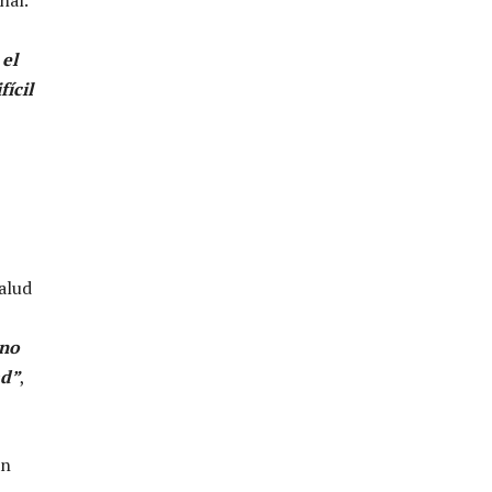
el
ícil
salud
 no
ad”
,
an