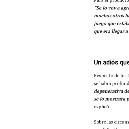
“Se lo voy a ag
muchos otros lu
juego que estába
que era llegar a
Un adiós qu
Respecto de los ú
se había profun
degenerativa de
se lo mostrara 
explicó.
Sobre las circun