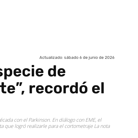
Actualizado:
sábado 6 de junio de 2026
especie de
te”, recordó el
 década con el Parkinson. En diálogo con EME, el
a que logró realizarle para el cortometraje La nota