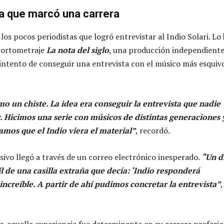
ta que marcó una carrera
los pocos periodistas que logró entrevistar al Indio Solari. Lo 
 cortometraje
La nota del siglo
, una producción independient
ntento de conseguir una entrevista con el músico más esquivo
o un chiste. La idea era conseguir la entrevista que nadie
. Hicimos una serie con músicos de distintas generaciones 
amos que el Indio viera el material”
, recordó.
ivo llegó a través de un correo electrónico inesperado.
“Un d
l de una casilla extraña que decía: ‘Indio responderá
increíble. A partir de ahí pudimos concretar la entrevista”
,
r, aquella experiencia fue determinante en su carrera profesio